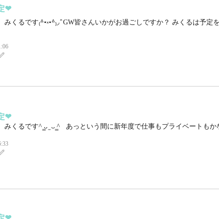
‪❤︎‬
みくるです₍ᐞ•༝•ᐞ₎◞ ̑̑ GW皆さんいかがお過ごしですか？ みくる
1:06
‪❤︎‬
みくるです‪^ ̳ᴗ ̫ ᴗ ̳^ あっという間に新年度で仕事もプライベー
6:33
‪❤︎‬