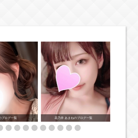
ねのブログ一覧
白宮 みゆうのブログ一覧
冴羽 