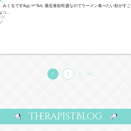
みくるです&gt;𐋣&lt; 最近食欲旺盛なのでラーメン食べたい欲がす
っ...
7:51
＞
＞|
1
2
TherapistBlog