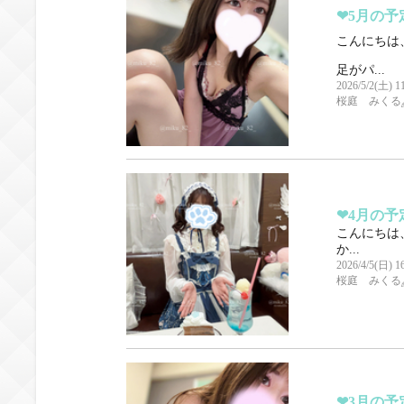
‪‪❤︎‬5月の予定‪
こんにちは、
足がパ...
2026/5/2(土) 1
桜庭 みくる
‪‪❤︎‬4月の予定‪
こんにちは、
か...
2026/4/5(日) 1
桜庭 みくる
‪‪❤︎‬3月の予定‪