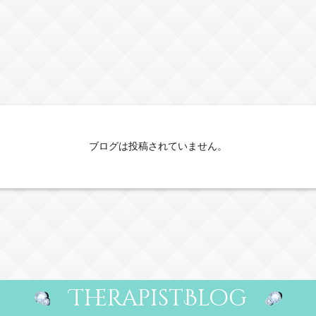
ブログは投稿されていません。
TherapistBlog