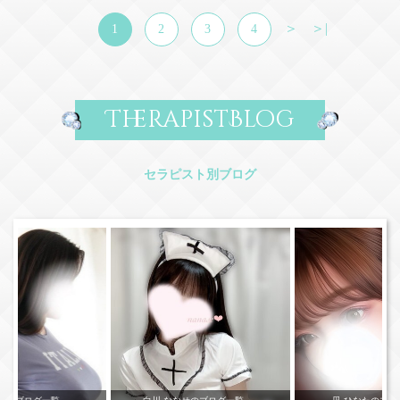
＞
＞|
1
2
3
4
TherapistBlog
セラピスト別ブログ