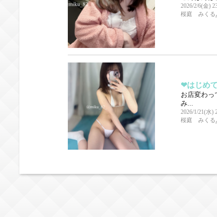
2026/2/6(金) 2
桜庭 みくる
❤︎はじめ
お店変わって
み...
2026/1/21(水) 
桜庭 みくる