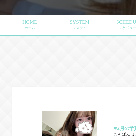
HOME
SYSTEM
SCHEDU
ホーム
システム
スケジュ
‪‪❤︎‬2月の予定‪
こんばんは、