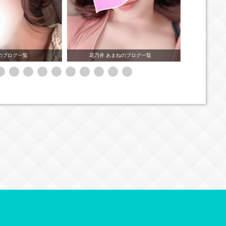
ねのブログ一覧
白宮 みゆうのブログ一覧
冴羽 