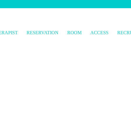
ERAPIST
RESERVATION
ROOM
ACCESS
RECR
エステといえばG +STYLE〜ジースタイル〜 とろけるようなオイル