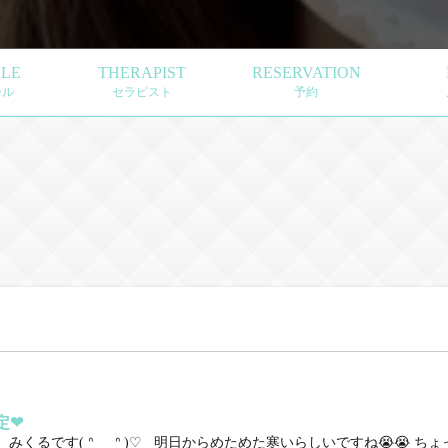
LE
THERAPIST
RESERVATION
ール
セラピスト
予約
‪❤︎‬
みくるです( ᐢ_ ̫ _ᐢ )♡ 明日からめためた寒いらしいですね😭😭 