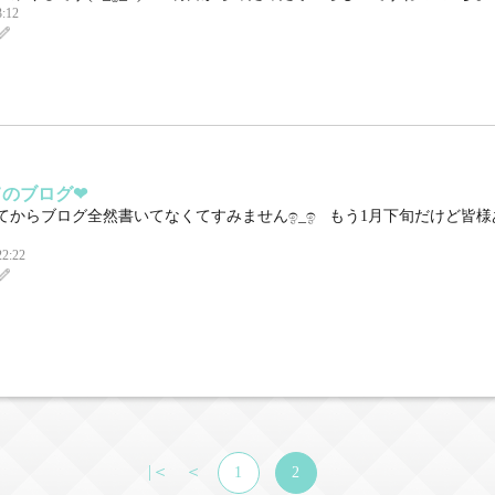
3:12
てのブログ❤︎
からブログ全然書いてなくてすみませんඉ‎_ඉ もう1月下旬だけど皆様あけ
22:22
|＜
＜
1
2