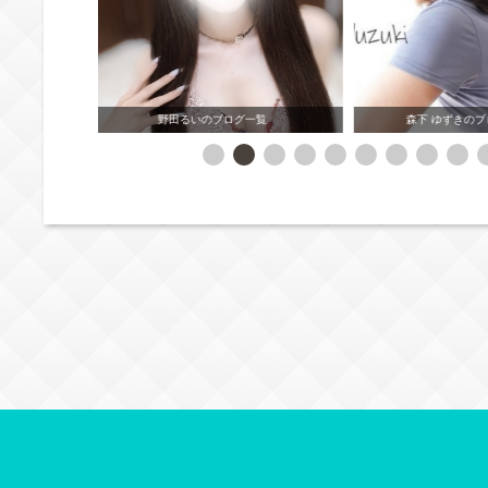
一覧
森下 ゆずきのブログ一覧
白川 ななせの