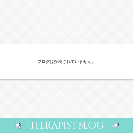
ブログは投稿されていません。
TherapistBlog