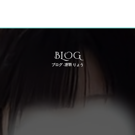
BLOG
ブログ -冴羽 りょう