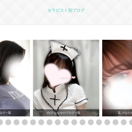
セラピスト別ブログ
ブログ一覧
凪 ひなたのブログ一覧
花乃井 あま