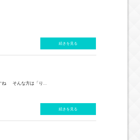
続きを見る
ね そんな方は「り...
続きを見る