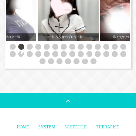
ずきのブログ一覧
白川 ななせのブログ一覧
凪 ひなたのブ
HOME
SYSTEM
SCHEDULE
THERAPIST